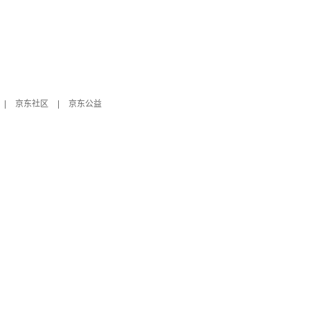
|
京东社区
|
京东公益