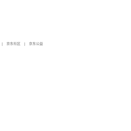
|
京东社区
|
京东公益