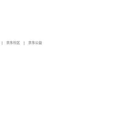
|
京东社区
|
京东公益