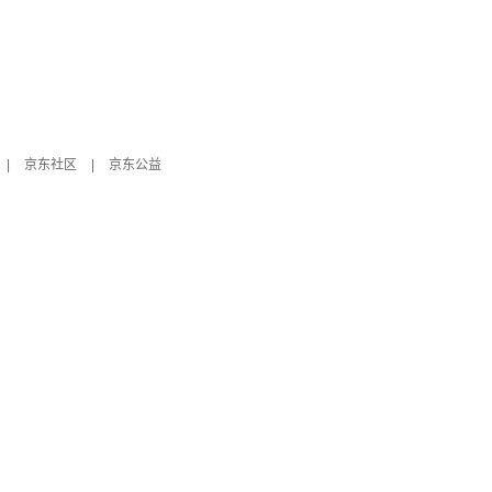
|
京东社区
|
京东公益