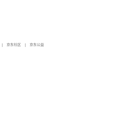
|
京东社区
|
京东公益