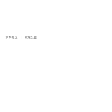
|
京东社区
|
京东公益