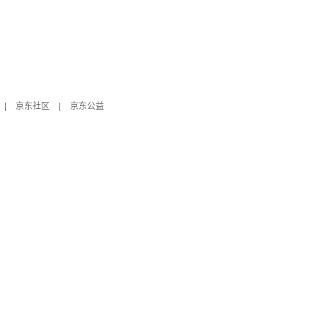
|
京东社区
|
京东公益