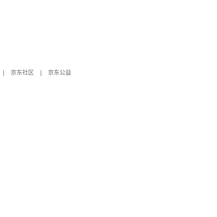
|
京东社区
|
京东公益