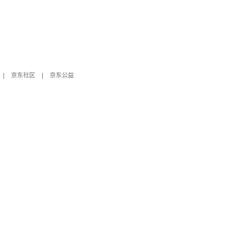
|
京东社区
|
京东公益