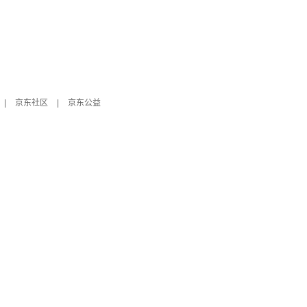
|
京东社区
|
京东公益