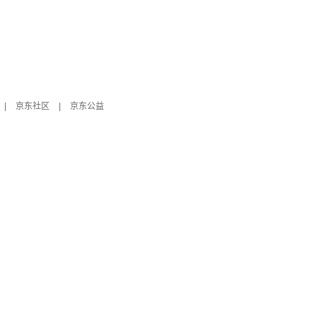
|
京东社区
|
京东公益