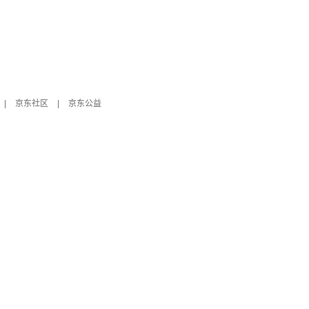
|
京东社区
|
京东公益