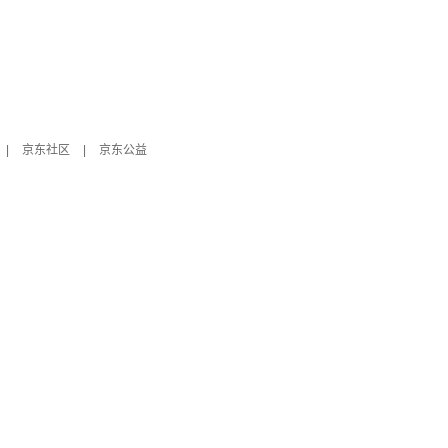
|
京东社区
|
京东公益