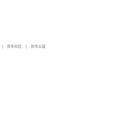
|
京东社区
|
京东公益