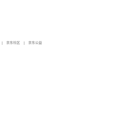
|
京东社区
|
京东公益