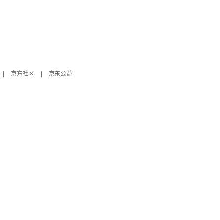
|
京东社区
|
京东公益