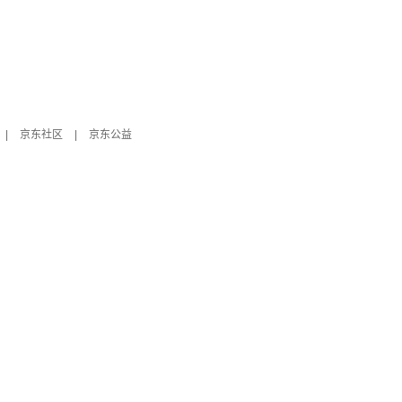
|
京东社区
|
京东公益