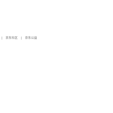
|
京东社区
|
京东公益