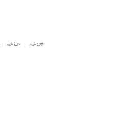
|
京东社区
|
京东公益