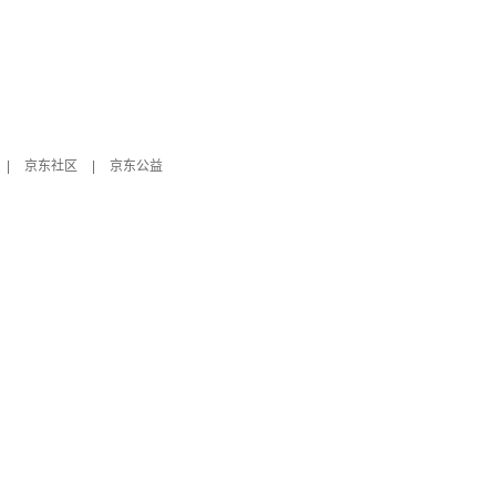
|
京东社区
|
京东公益