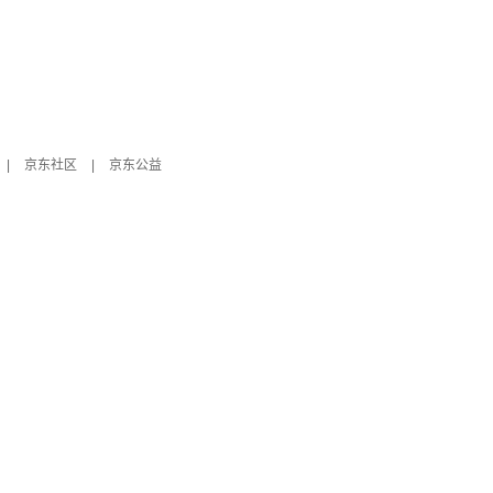
|
京东社区
|
京东公益