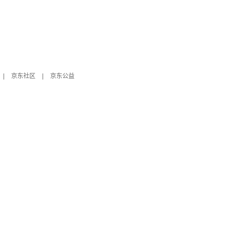
|
京东社区
|
京东公益