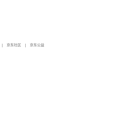
|
京东社区
|
京东公益