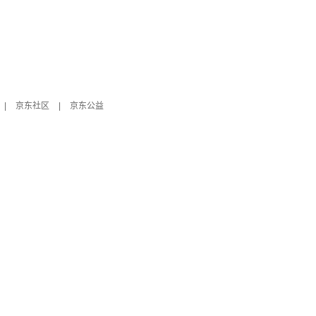
|
京东社区
|
京东公益