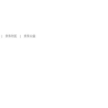
|
京东社区
|
京东公益