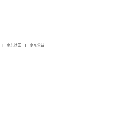
|
京东社区
|
京东公益