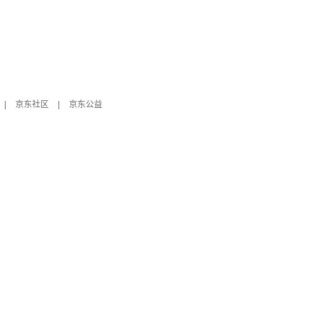
|
京东社区
|
京东公益