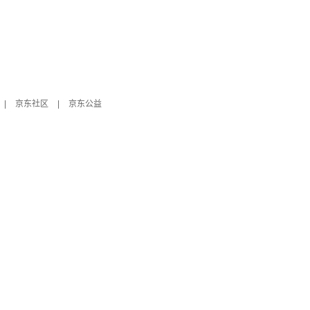
|
京东社区
|
京东公益