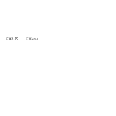
|
京东社区
|
京东公益