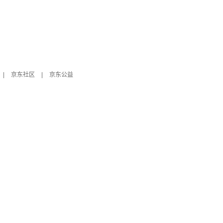
|
京东社区
|
京东公益