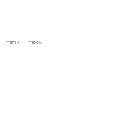
|
京东社区
|
京东公益