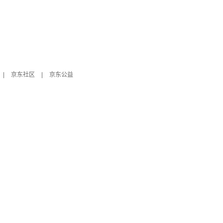
|
京东社区
|
京东公益