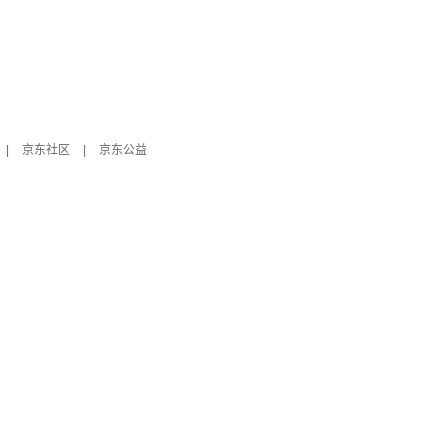
|
京东社区
|
京东公益