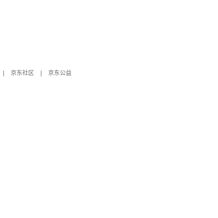
|
京东社区
|
京东公益