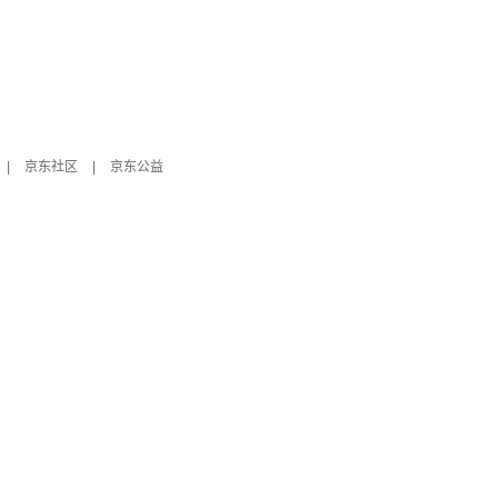
|
京东社区
|
京东公益