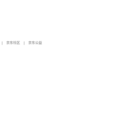
|
京东社区
|
京东公益