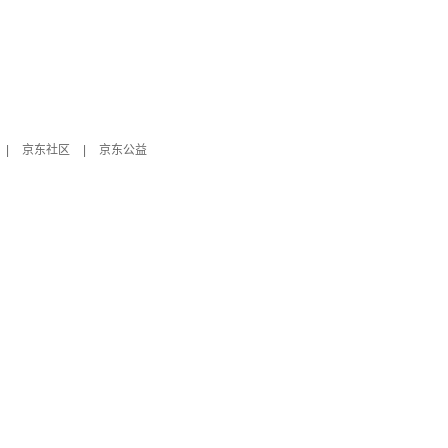
|
京东社区
|
京东公益