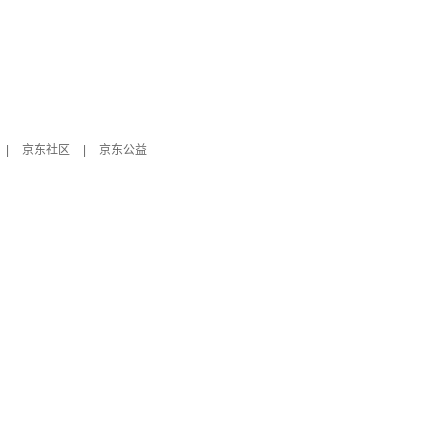
|
京东社区
|
京东公益