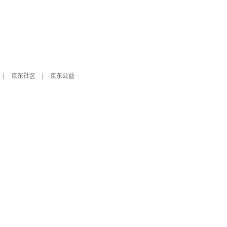
|
京东社区
|
京东公益