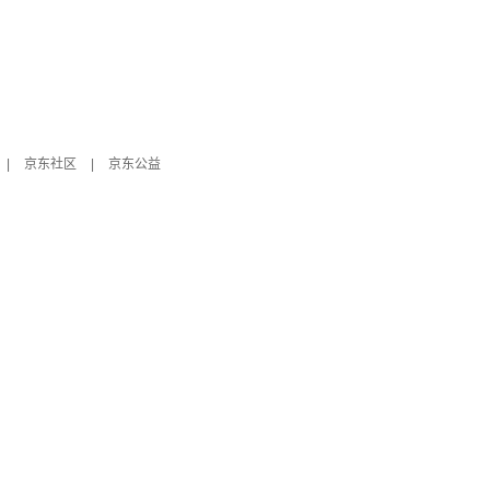
|
京东社区
|
京东公益