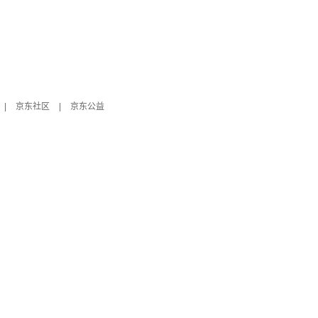
|
京东社区
|
京东公益