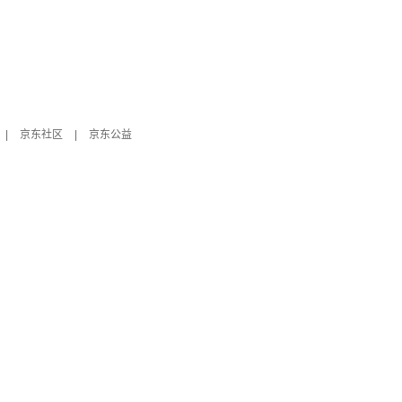
|
京东社区
|
京东公益