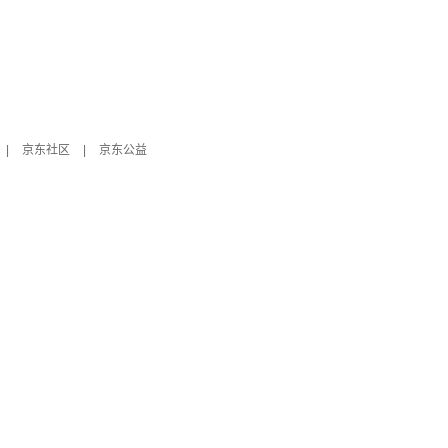
|
京东社区
|
京东公益