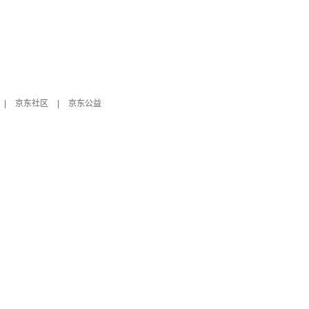
|
京东社区
|
京东公益