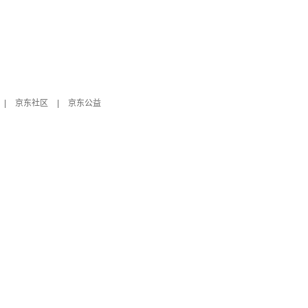
|
京东社区
|
京东公益