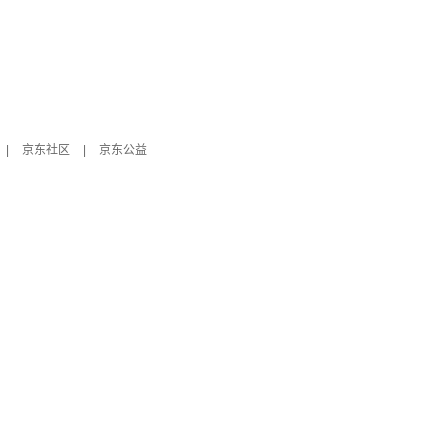
|
京东社区
|
京东公益