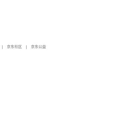
|
京东社区
|
京东公益