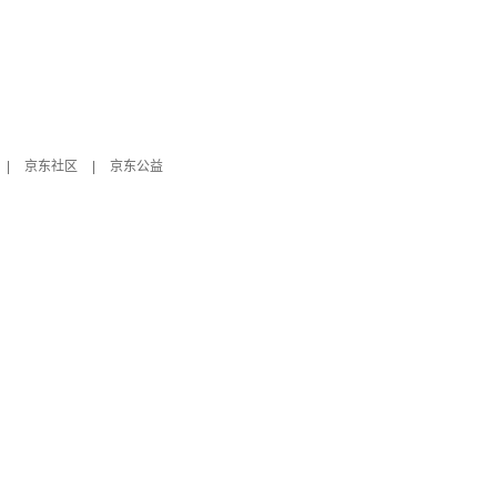
|
京东社区
|
京东公益