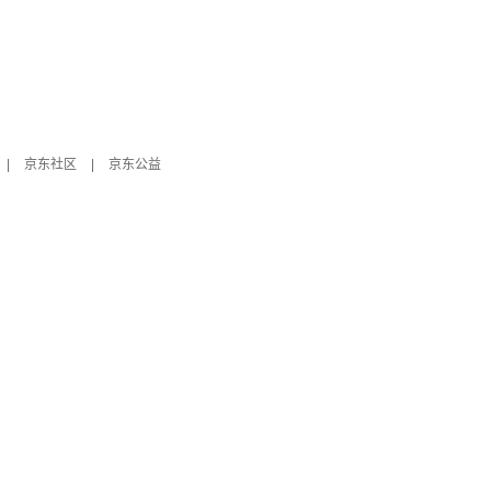
|
京东社区
|
京东公益