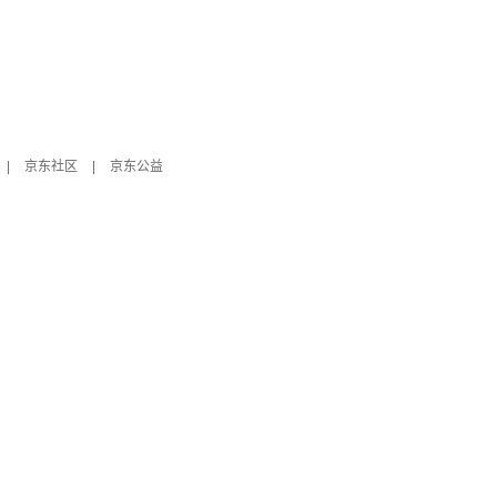
|
京东社区
|
京东公益